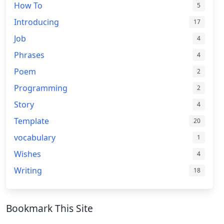
How To
5
Introducing
17
Job
4
Phrases
4
Poem
2
Programming
2
Story
4
Template
20
vocabulary
1
Wishes
4
Writing
18
Bookmark This Site