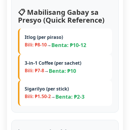
📋 Mabilisang Gabay sa
Presyo (Quick Reference)
Itlog (per piraso)
Benta: ₱10-12
Bili: ₱8-10
→
3-in-1 Coffee (per sachet)
Benta: ₱10
Bili: ₱7-8
→
Sigarilyo (per stick)
Benta: ₱2-3
Bili: ₱1.50-2
→