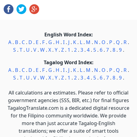
English Word Index:
A
.
B
.
C
.
D
.
E
.
F
.
G
.
H
.
I
.
J
.
K
.
L
.
M
.
N
.
O
.
P
.
Q
.
R
.
S
.
T
.
U
.
V
.
W
.
X
.
Y
.
Z
.
1
.
2
.
3
.
4
.
5
.
6
.
7
.
8
.
9
.
Tagalog Word Index:
A
.
B
.
C
.
D
.
E
.
F
.
G
.
H
.
I
.
J
.
K
.
L
.
M
.
N
.
O
.
P
.
Q
.
R
.
S
.
T
.
U
.
V
.
W
.
X
.
Y
.
Z
.
1
.
2
.
3
.
4
.
5
.
6
.
7
.
8
.
9
.
All calculations are estimates. Please refer to official
government agencies (SSS, BIR, etc.) for final figures
TagalogTranslate.com is a dedicated digital resource
for the Filipino community worldwide. We provide
more than just accurate Tagalog-English
translations; we offer a suite of smart tools