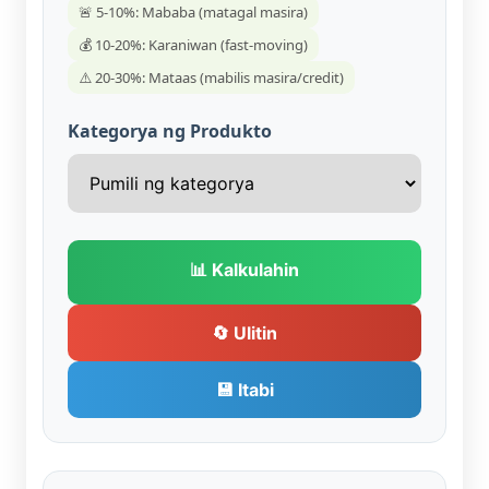
🚨 5-10%: Mababa (matagal masira)
💰 10-20%: Karaniwan (fast-moving)
⚠️ 20-30%: Mataas (mabilis masira/credit)
Kategorya ng Produkto
📊 Kalkulahin
🔄 Ulitin
💾 Itabi