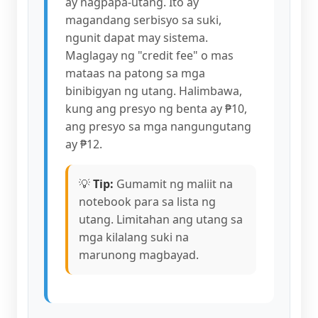
ay nagpapa-utang. Ito ay
magandang serbisyo sa suki,
ngunit dapat may sistema.
Maglagay ng "credit fee" o mas
mataas na patong sa mga
binibigyan ng utang. Halimbawa,
kung ang presyo ng benta ay ₱10,
ang presyo sa mga nangungutang
ay ₱12.
💡
Tip:
Gumamit ng maliit na
notebook para sa lista ng
utang. Limitahan ang utang sa
mga kilalang suki na
marunong magbayad.