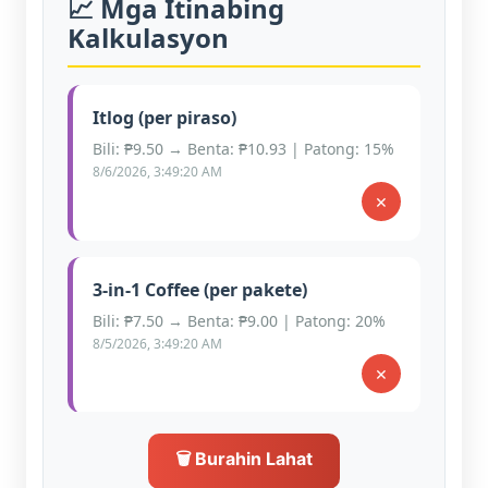
📈 Mga Itinabing
Kalkulasyon
Itlog (per piraso)
Bili: ₱9.50 → Benta: ₱10.93 | Patong: 15%
8/6/2026, 3:49:20 AM
×
3-in-1 Coffee (per pakete)
Bili: ₱7.50 → Benta: ₱9.00 | Patong: 20%
8/5/2026, 3:49:20 AM
×
🗑 Burahin Lahat