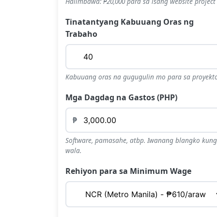
Halimbawa: ₱20,000 para sa isang website project
Tinatantyang Kabuuang Oras ng
Trabaho
Kabuuang oras na gugugulin mo para sa proyekt
Mga Dagdag na Gastos (PHP)
₱
Software, pamasahe, atbp. Iwanang blangko kung
wala.
Rehiyon para sa Minimum Wage