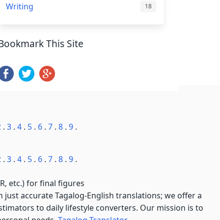
Writing
18
Bookmark This Site
2
.
3
.
4
.
5
.
6
.
7
.
8
.
9
.
2
.
3
.
4
.
5
.
6
.
7
.
8
.
9
.
, etc.) for final figures
just accurate Tagalog-English translations; we offer a
imators to daily lifestyle converters. Our mission is to