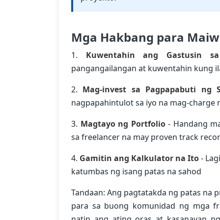
Mga Hakbang para Maiw
1.
Kuwentahin ang Gastusin s
pangangailangan at kuwentahin kung il
2.
Mag-invest sa Pagpapabuti ng Sk
nagpapahintulot sa iyo na mag-charge 
3.
Magtayo ng Portfolio
- Handang ma
sa freelancer na may proven track reco
4.
Gamitin ang Kalkulator na Ito
- Lag
katumbas ng isang patas na sahod
Tandaan: Ang pagtatakda ng patas na pr
para sa buong komunidad ng mga free
natin ang ating oras at kasanayan n