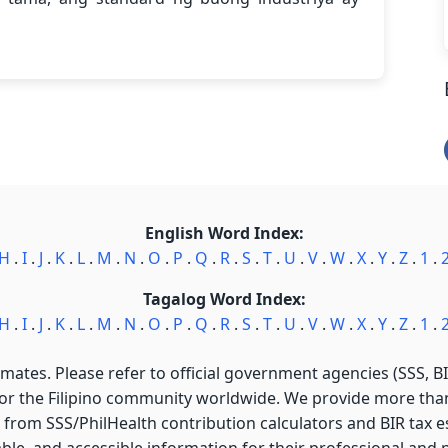
English Word Index:
H
.
I
.
J
.
K
.
L
.
M
.
N
.
O
.
P
.
Q
.
R
.
S
.
T
.
U
.
V
.
W
.
X
.
Y
.
Z
.
1
.
Tagalog Word Index:
H
.
I
.
J
.
K
.
L
.
M
.
N
.
O
.
P
.
Q
.
R
.
S
.
T
.
U
.
V
.
W
.
X
.
Y
.
Z
.
1
.
imates. Please refer to official government agencies (SSS, BIR
for the Filipino community worldwide. We provide more than 
 from SSS/PhilHealth contribution calculators and BIR tax est