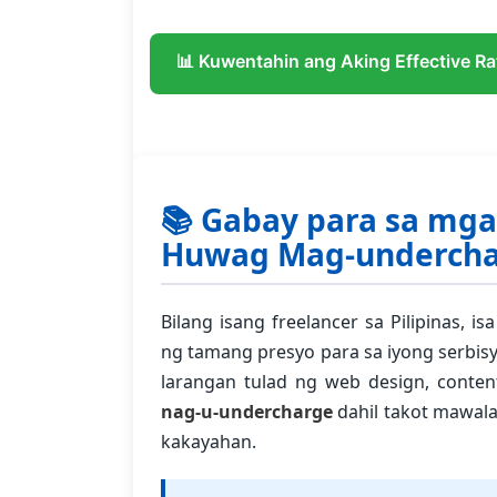
📊 Kuwentahin ang Aking Effective Ra
📚 Gabay para sa mga 
Huwag Mag-undercha
Bilang isang freelancer sa Pilipinas,
ng tamang presyo para sa iyong serbis
larangan tulad ng web design, content
nag-u-undercharge
dahil takot mawala
kakayahan.