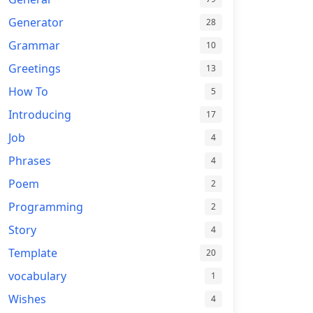
Generator
28
Grammar
10
Greetings
13
How To
5
Introducing
17
Job
4
Phrases
4
Poem
2
Programming
2
Story
4
Template
20
vocabulary
1
Wishes
4