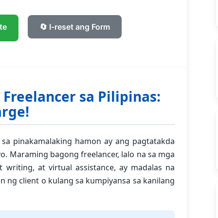
te
🔄 I-reset ang Form
Freelancer sa Pilipinas:
rge!
 isa sa pinakamalaking hamon ay ang pagtatakda
yo. Maraming bagong freelancer, lalo na sa mga
 writing, at virtual assistance, ay madalas na
n ng client o kulang sa kumpiyansa sa kanilang