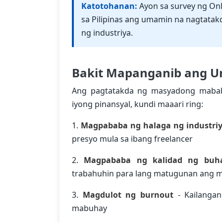
Katotohanan:
Ayon sa survey ng On
sa Pilipinas ang umamin na nagtatak
ng industriya.
Bakit Mapanganib ang U
Ang pagtatakda ng masyadong mabab
iyong pinansyal, kundi maaari ring:
1.
Magpababa ng halaga ng industri
presyo mula sa ibang freelancer
2.
Magpababa ng kalidad ng buh
trabahuhin para lang matugunan ang 
3.
Magdulot ng burnout
- Kailanga
mabuhay