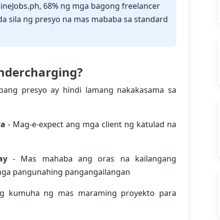
lineJobs.ph, 68% ng mga bagong freelancer
da sila ng presyo na mas mababa sa standard
ndercharging?
ang presyo ay hindi lamang nakakasama sa
ya
- Mag-e-expect ang mga client ng katulad na
ay
- Mas mahaba ang oras na kailangang
mga pangunahing pangangailangan
ng kumuha ng mas maraming proyekto para