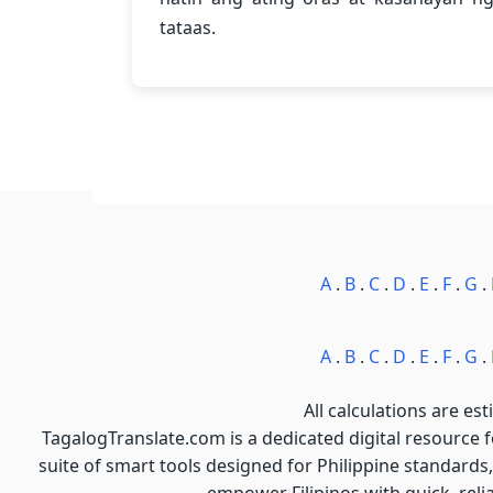
tataas.
A
.
B
.
C
.
D
.
E
.
F
.
G
.
A
.
B
.
C
.
D
.
E
.
F
.
G
.
All calculations are est
TagalogTranslate.com is a dedicated digital resource 
suite of smart tools designed for Philippine standards,