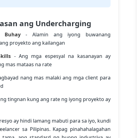
asan ang Undercharging
a Buhay
- Alamin ang iyong buwanang
ang proyekto ang kailangan
ills
- Ang mga espesyal na kasanayan ay
ng mas mataas na rate
gbayad nang mas malaki ang mga client para
rd
ing tingnan kung ang rate ng iyong proyekto ay
esyo ay hindi lamang mabuti para sa iyo, kundi
lancer sa Pilipinas. Kapag pinahahalagahan
g tama, ang standard ng buong industriya ay