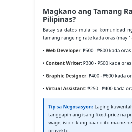
Magkano ang Tamang Rat
Pilipinas?
Batay sa datos mula sa komunidad ng 
tamang range ng rate kada oras (may 1
•
Web Developer
: ₱500 - ₱800 kada oras
•
Content Writer
: ₱300 - ₱500 kada oras
•
Graphic Designer
: ₱400 - ₱600 kada o
•
Virtual Assistant
: ₱250 - ₱400 kada or
Tip sa Negosasyon:
Laging kuwentah
tanggapin ang isang fixed-price na 
wage, isipin kung paano ito ma-ne-
proyekto.