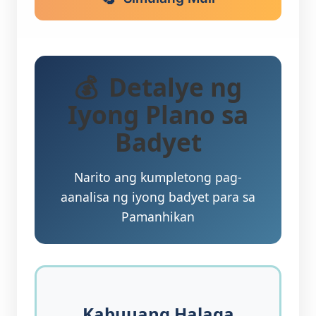
Detalye ng
Iyong Plano sa
Badyet
Narito ang kumpletong pag-
aanalisa ng iyong badyet para sa
Pamanhikan
Kabuuang Halaga