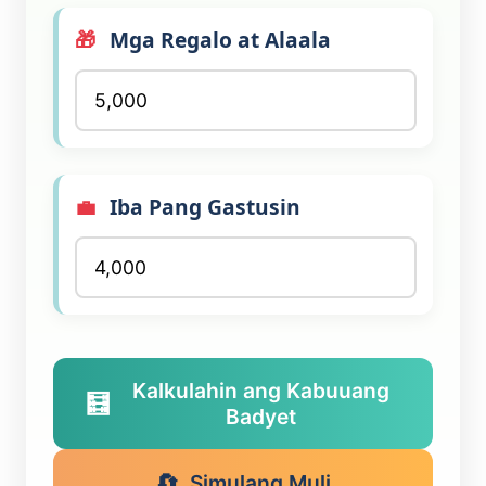
🎁
Mga Regalo at Alaala
💼
Iba Pang Gastusin
Kalkulahin ang Kabuuang
🧮
Badyet
🔄
Simulang Muli