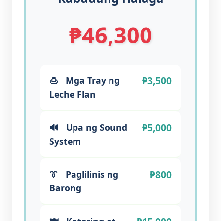
₱46,300
₱3,500
🍮
Mga Tray ng
Leche Flan
₱5,000
🔊
Upa ng Sound
System
₱800
👔
Paglilinis ng
Barong
🍽️
Katering at