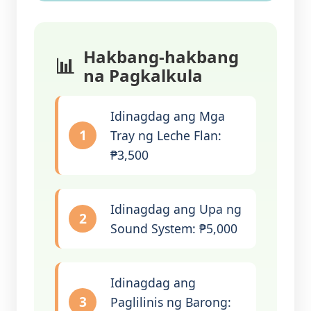
Hakbang-hakbang
na Pagkalkula
Idinagdag ang Mga
1
Tray ng Leche Flan:
₱3,500
Idinagdag ang Upa ng
2
Sound System: ₱5,000
Idinagdag ang
3
Paglilinis ng Barong: