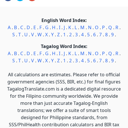
English Word Index:
A
.
B
.
C
.
D
.
E
.
F
.
G
.
H
.
I
.
J
.
K
.
L
.
M
.
N
.
O
.
P
.
Q
.
R
.
S
.
T
.
U
.
V
.
W
.
X
.
Y
.
Z
.
1
.
2
.
3
.
4
.
5
.
6
.
7
.
8
.
9
.
Tagalog Word Index:
A
.
B
.
C
.
D
.
E
.
F
.
G
.
H
.
I
.
J
.
K
.
L
.
M
.
N
.
O
.
P
.
Q
.
R
.
S
.
T
.
U
.
V
.
W
.
X
.
Y
.
Z
.
1
.
2
.
3
.
4
.
5
.
6
.
7
.
8
.
9
.
All calculations are estimates. Please refer to official
government agencies (SSS, BIR, etc.) for final figures
TagalogTranslate.com is a dedicated digital resource
for the Filipino community worldwide. We provide
more than just accurate Tagalog-English
translations; we offer a suite of smart tools
designed for Philippine standards, from
SSS/PhilHealth contribution calculators and BIR tax