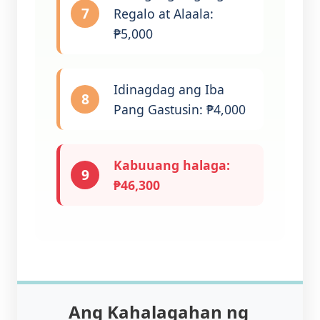
7
Regalo at Alaala:
₱5,000
Idinagdag ang Iba
8
Pang Gastusin: ₱4,000
Kabuuang halaga:
9
₱46,300
Ang Kahalagahan ng