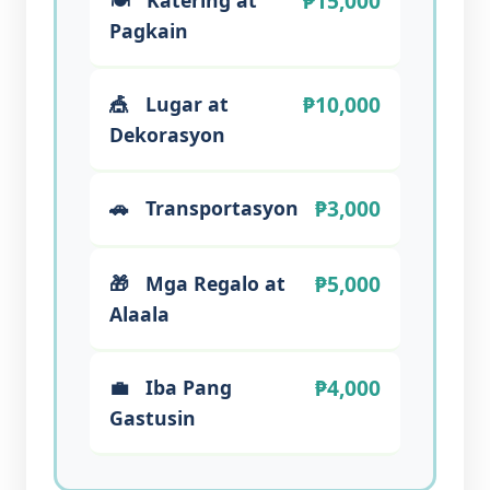
₱15,000
Pagkain
₱10,000
🎪
Lugar at
Dekorasyon
₱3,000
🚗
Transportasyon
₱5,000
🎁
Mga Regalo at
Alaala
₱4,000
💼
Iba Pang
Gastusin