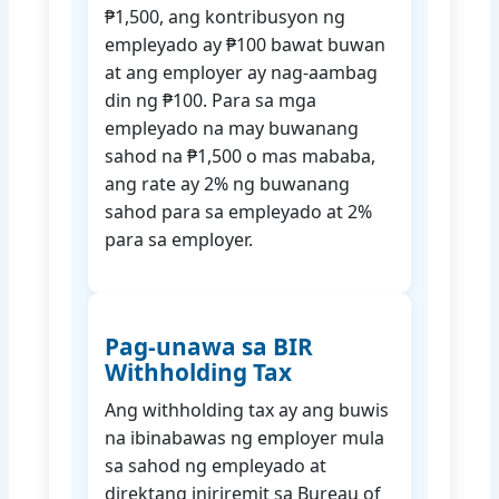
₱1,500, ang kontribusyon ng
empleyado ay ₱100 bawat buwan
at ang employer ay nag-aambag
din ng ₱100. Para sa mga
empleyado na may buwanang
sahod na ₱1,500 o mas mababa,
ang rate ay 2% ng buwanang
sahod para sa empleyado at 2%
para sa employer.
Pag-unawa sa BIR
Withholding Tax
Ang withholding tax ay ang buwis
na ibinabawas ng employer mula
sa sahod ng empleyado at
direktang iniriremit sa Bureau of