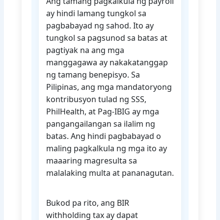
Ang tamang pagkalkula ng payroll
ay hindi lamang tungkol sa
pagbabayad ng sahod. Ito ay
tungkol sa pagsunod sa batas at
pagtiyak na ang mga
manggagawa ay nakakatanggap
ng tamang benepisyo. Sa
Pilipinas, ang mga mandatoryong
kontribusyon tulad ng SSS,
PhilHealth, at Pag-IBIG ay mga
pangangailangan sa ilalim ng
batas. Ang hindi pagbabayad o
maling pagkalkula ng mga ito ay
maaaring magresulta sa
malalaking multa at pananagutan.
Bukod pa rito, ang BIR
withholding tax ay dapat