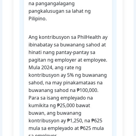
na pangangalagang
pangkalusugan sa lahat ng
Pilipino.
Ang kontribusyon sa PhilHealth ay
ibinabatay sa buwanang sahod at
hinati nang pantay-pantay sa
pagitan ng employer at employee.
Mula 2024, ang rate ng
kontribusyon ay 5% ng buwanang
sahod, na may pinakamataas na
buwanang sahod na ₱100,000.
Para sa isang empleyado na
kumikita ng ₱25,000 bawat
buwan, ang buwanang
kontribusyon ay ₱1,250, na ₱625
mula sa empleyado at ₱625 mula
sa employer.