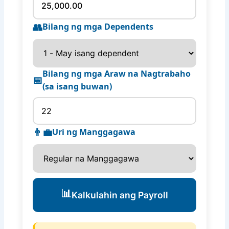
👥
Bilang ng mga Dependents
Bilang ng mga Araw na Nagtrabaho
📅
(sa isang buwan)
👨‍💼
Uri ng Manggagawa
📊
Kalkulahin ang Payroll